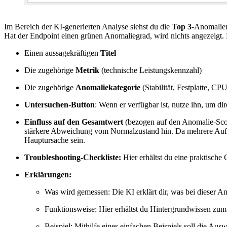
Im Bereich der KI-generierten Analyse siehst du die
Top 3
-Anomalien
Hat der Endpoint einen grünen Anomaliegrad, wird nichts angezeigt. D
Einen aussagekräftigen
Titel
Die zugehörige
Metrik
(technische Leistungskennzahl)
Die zugehörige
Anomaliekategorie
(Stabilität, Festplatte, 
Untersuchen-Button
: Wenn er verfügbar ist, nutze ihn, um di
Einfluss auf den Gesamtwert
(bezogen auf den Anomalie-Score 
stärkere Abweichung vom Normalzustand hin. Da mehrere Auffäl
Hauptursache sein.
Troubleshooting-Checkliste:
Hier erhältst du eine praktische 
Erklärungen:
Was wird gemessen: Die KI erklärt dir, was bei dieser
Funktionsweise: Hier erhältst du Hintergrundwissen zum
Beispiel: Mithilfe eines einfachen Beispiels soll die Au