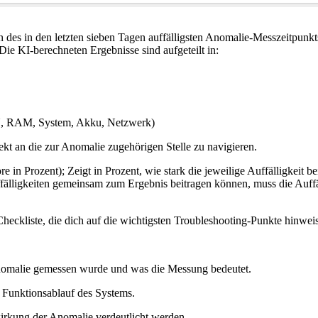
 des in den letzten sieben Tagen auffälligsten Anomalie-Messzeitpunkts.
ie KI-berechneten Ergebnisse sind aufgeteilt in:
CPU, RAM, System, Akku, Netzwerk)
rekt an die zur Anomalie zugehörigen Stelle zu navigieren.
in Prozent); Zeigt in Prozent, wie stark die jeweilige Auffälligkeit b
ligkeiten gemeinsam zum Ergebnis beitragen können, muss die Auffäll
Checkliste, die dich auf die wichtigsten Troubleshooting-Punkte hinweis
 Anomalie gemessen wurde und was die Messung bedeutet.
 Funktionsablauf des Systems.
swirkung der Anomalie verdeutlicht werden.